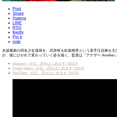
Post
Share
Hatena
LINE
RSS
feedly
Pin it
note
水波風南の同名少女漫画を、武井咲＆松坂桃李という若手注目株を主
が、彼にひかれて変わっていく姿を描く。監督は『アナザー Anoth
amazon : 今日、恋をはじめます (2012)
Prime Video : 今日、恋をはじめます (2012)
YouTube : 今日、恋をはじめます (2012)