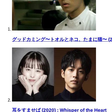
グッドカミング〜トオルとネコ、たまに猫〜 (2012)
耳をすませば (2020) : Whisper of the Heart