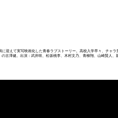
演に迎えて実写映画化した青春ラブストーリー。高校入学早々、チャラ
er』の古澤健。出演：武井咲、松坂桃李、木村文乃、青柳翔、山崎賢人、