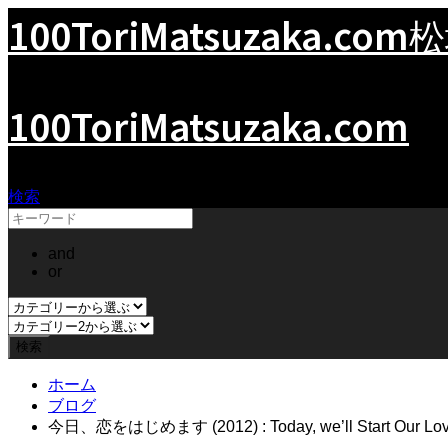
100ToriMatsuzaka.com
松
100ToriMatsuzaka.com
検索
and
or
ホーム
ブログ
今日、恋をはじめます (2012) : Today, we’ll Start Our Lo