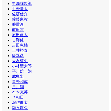
中澤祥次郎
中野量太
佐藤信介
佐藤東弥
兼重淳
前田哲
原田眞人
古澤健
吉田恵輔
土井裕泰
堤幸彦
大友啓史
小林聖太郎
平川雄一朗
成島出
星野和成
月川翔
本木克英
李相日
深作健太
瀬々敬久