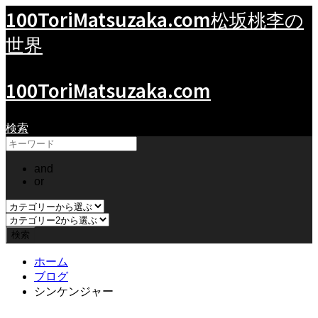
100ToriMatsuzaka.com
松坂桃李の
世界
100ToriMatsuzaka.com
検索
and
or
ホーム
ブログ
シンケンジャー