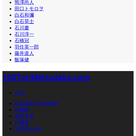
熊澤尚人
田口トモロヲ
白石和彌
白石晃士
石川慶
石川淳一
石橋冠
羽住英一郎
藤井道人
飯塚健
100ToriMatsuzaka.com
RSS
松坂桃李の出演映画
佐藤健
高畑充希
門脇麦
100Eiga.info