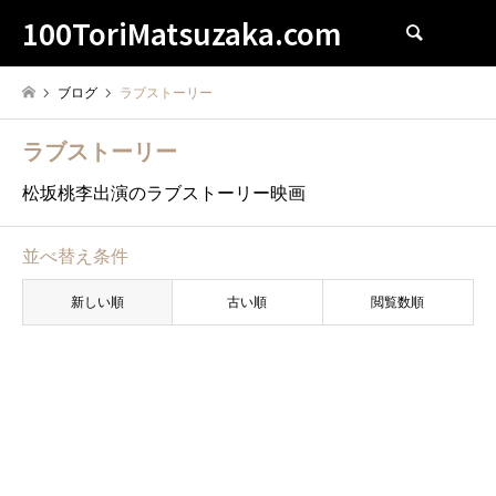
100ToriMatsuzaka.com
検索
ブログ
ラブストーリー
ラブストーリー
松坂桃李出演のラブストーリー映画
並べ替え条件
新しい順
古い順
閲覧数順
ラブストーリー
平川雄一朗
耳をすませば (2020) : Whisper