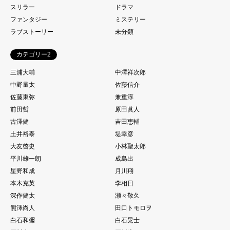
スリラー
ドラマ
ファンタジー
ミステリー
ラブストーリー
未分類
カテゴリー2
三浦大輔
中澤祥次郎
中野量太
佐藤信介
佐藤東弥
兼重淳
前田哲
原田眞人
古澤健
吉田恵輔
土井裕泰
堤幸彦
大友啓史
小林聖太郎
平川雄一朗
成島出
星野和成
月川翔
本木克英
李相日
深作健太
瀬々敬久
熊澤尚人
田口トモロヲ
白石和彌
白石晃士