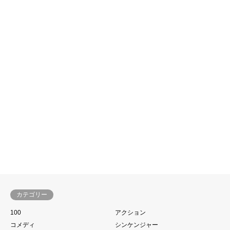
Today, we’ll…
ラブストーリー
グッドカミング〜トオルとネ
コ、たまに猫〜 (2012) : Good
Com…
カテゴリー
100
アクション
コメディ
シンケンジャー